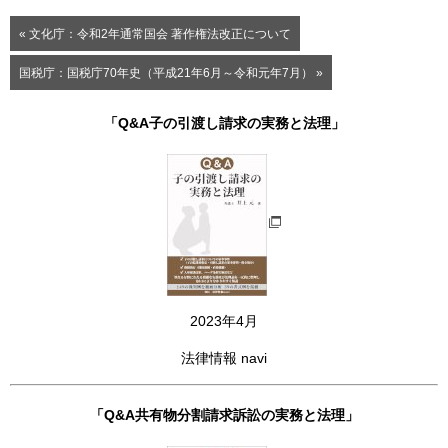
« 文化庁：令和2年通常国会 著作権法改正について
国税庁：国税庁70年史（平成21年6月～令和元年7月） »
「Q&A子の引渡し請求の実務と法理」
2023年4月
法律情報 navi
「Q&A共有物分割請求訴訟の実務と法理」