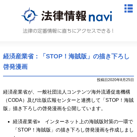
法律情報N
M
経済産業省：「STOP！海賊版」の描き下ろし
啓発漫画
投稿日2020年8月25日
経済産業省が、一般社団法人コンテンツ海外流通促進機構
（
CODA
）及び出版広報センターと連携して「
STOP
！海賊
版」描き下ろしの啓発漫画を公開しています。
経済産業省» インターネット上の海賊版対策の一環で
「STOP！海賊版」の描き下ろし啓発漫画を作成しまし