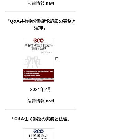
法律情報 navi
「Q&A共有物分割請求訴訟の実務と
法理」
2024年2月
法律情報 navi
「Q&A住民訴訟の実務と法理」