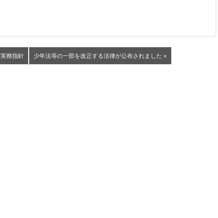
る実務指針
少年法等の一部を改正する法律が公布されました »