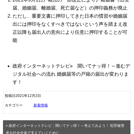
届、婚姻届、離婚届、死亡届など）の押印義務が廃止
ただし、重要文書に押印してきた日本の慣習や婚姻届
出には押印をなくすべきではないという声を踏まえ改
正以降も届出人の意向により任意に押印することが可
能
政府インターネットテレビ» 聞いてナッ得！～進むデ
ジタル社会への流れ 婚姻届等の戸籍の届出が変わりま
す！
投稿日2021年12月2日
カテゴリー
新着情報
« 政府インターネットテレビ：聞いてナッ得！～考えてみよう！ 犯罪被害
者を社会全体で支えていくために