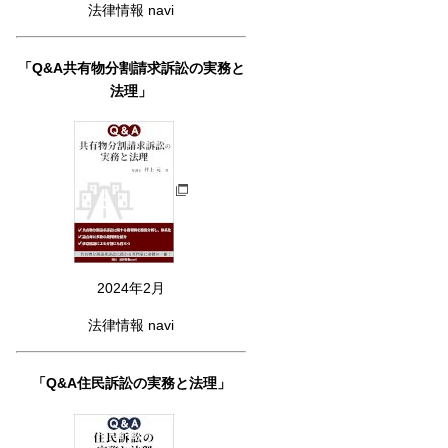
法律情報 navi
「Q&A共有物分割請求訴訟の実務と
法理」
2024年2月
法律情報 navi
「Q&A住民訴訟の実務と法理」