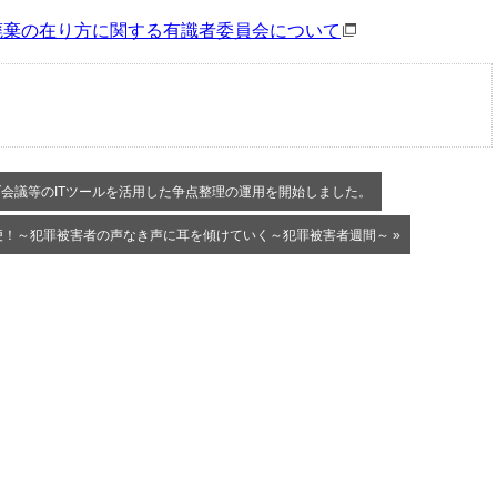
廃棄の在り方に関する有識者委員会について
ブ会議等のITツールを活用した争点整理の運用を開始しました。
！～犯罪被害者の声なき声に耳を傾けていく～犯罪被害者週間～ »