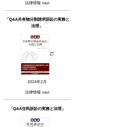
法律情報 navi
「Q&A共有物分割請求訴訟の実務と
法理」
2024年2月
法律情報 navi
「Q&A住民訴訟の実務と法理」