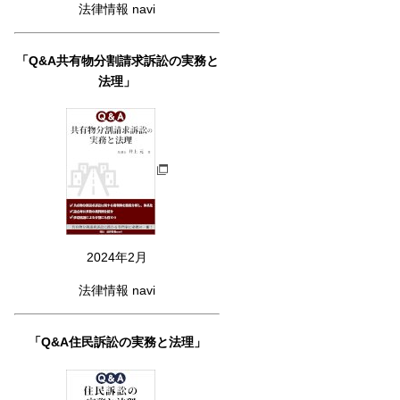
法律情報 navi
「Q&A共有物分割請求訴訟の実務と
法理」
2024年2月
法律情報 navi
「Q&A住民訴訟の実務と法理」