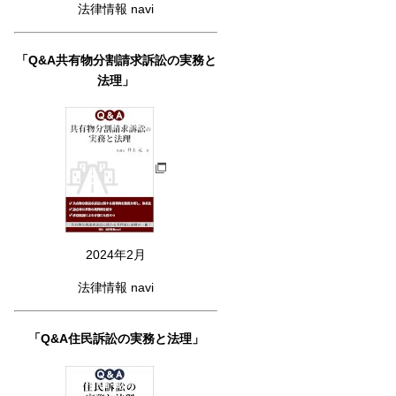
法律情報 navi
「Q&A共有物分割請求訴訟の実務と
法理」
2024年2月
法律情報 navi
「Q&A住民訴訟の実務と法理」