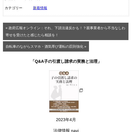
カテゴリー
新着情報
« 政府広報オンライン：それ、下請法違反かも！？親事業者から不当なしわ
寄せを受けたと感じたら相談を！
自転車のながらスマホ・酒気帯び運転の罰則強化 »
「Q&A子の引渡し請求の実務と法理」
2023年4月
法律情報 navi