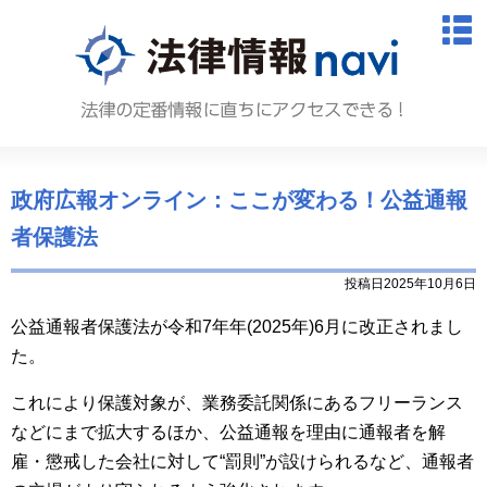
法律情報N
M
政府広報オンライン：ここが変わる！公益通報
者保護法
投稿日2025年10月6日
公益通報者保護法が令和7年年
(2025
年
)6
月に改正されまし
た。
これにより保護対象が、業務委託関係にあるフリーランス
などにまで拡大するほか、公益通報を理由に通報者を解
雇・懲戒した会社に対して“罰則”が設けられるなど、通報者