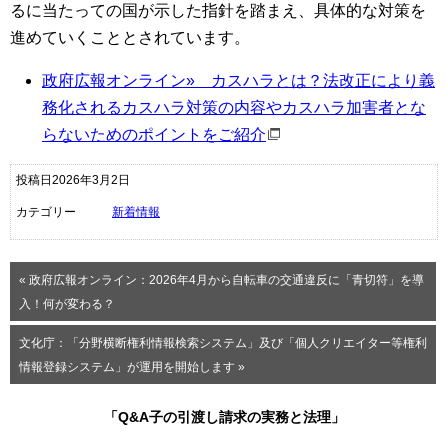
るに当たっての国が示した指針を踏まえ、具体的な対策を
進めていくこととされています。
政府広報オンライン» カスハラとは？法改正により義
務化されるカスハラ対策の内容やカスハラ加害者とな
らないためのポイントをご紹介
投稿日2026年3月2日
カテゴリー
新着情報
« 政府広報オンライン：2026年4月から自転車の交通違反に「青切符」を導
入！何が変わる？
文化庁：「分野横断権利情報検索システム」及び「個人クリエイター等権利
情報登録システム」が運用を開始します »
「Q&A子の引渡し請求の実務と法理」