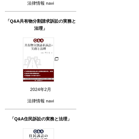
法律情報 navi
「Q&A共有物分割請求訴訟の実務と
法理」
2024年2月
法律情報 navi
「Q&A住民訴訟の実務と法理」