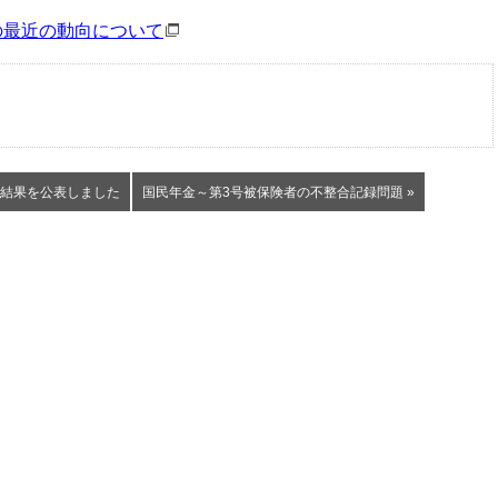
最近の動向について
査結果を公表しました
国民年金～第3号被保険者の不整合記録問題 »