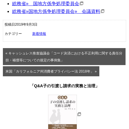
総務省
»
国地方係争処理委員会
総務省
»
国地方係争処理委員会
»
会議資料
投稿日2019年9月3日
カテゴリー
新着情報
« キャッシュレス推進協議会「コード決済における不正利用に関する責任分
担・補償等についての規定の事例集」
米国「カリフォルニア州消費者プライバシー法 2018年」 »
「Q&A子の引渡し請求の実務と法理」