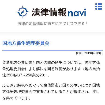
法律情報N
M
国地方係争処理委員会
投稿日2019年9月3日
普通地方公共団体と国との間の紛争については、国地方係
争処理委員会により解決を図る制度があります（地方自治
法
250
条の
7
～
250
条の
20
）。
ふるさと納税をめぐって泉佐野市と国との争いにつき国地
方係争処理委員会で審査されていることが報道され、注目
を集めています。