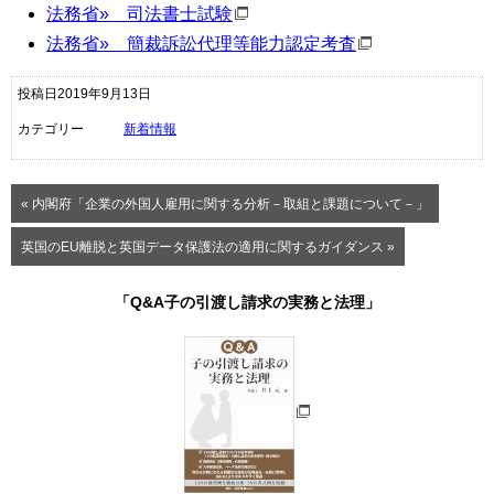
法務省
»
司法書士試験
法務省» 簡裁訴訟代理等能力認定考査
投稿日2019年9月13日
カテゴリー
新着情報
« 内閣府「企業の外国人雇用に関する分析－取組と課題について－」
英国のEU離脱と英国データ保護法の適用に関するガイダンス »
「Q&A子の引渡し請求の実務と法理」