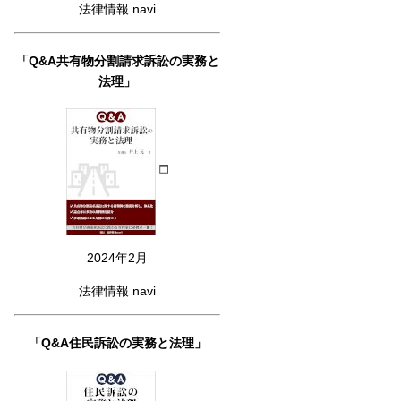
法律情報 navi
「Q&A共有物分割請求訴訟の実務と
法理」
2024年2月
法律情報 navi
「Q&A住民訴訟の実務と法理」