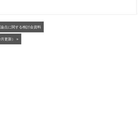
的論点に関する検討会資料
月更新） »