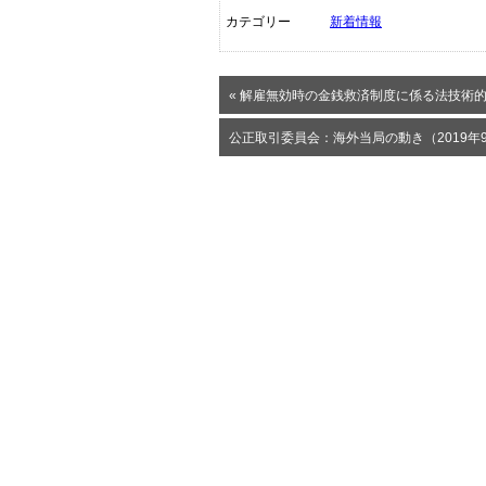
カテゴリー
新着情報
« 解雇無効時の金銭救済制度に係る法技術
公正取引委員会：海外当局の動き（2019年9