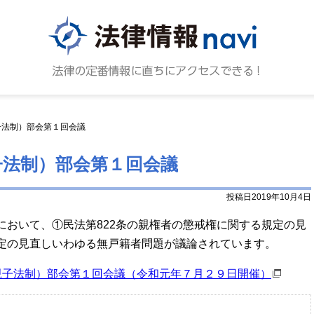
法律情報N
法律の
子法制）部会第１回会議
子法制）部会第１回会議
投稿日2019年10月4日
において、①民法第822条の親権者の懲戒権に関する規定の見
定の見直しいわゆる無戸籍者問題が議論されています。
親子法制）部会第１回会議（令和元年７月２９日開催）