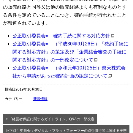
の販売経路と同等又は他の販売経路よりも有利なものとす
る条件を定めていることにつき、確約手続が行われたこと
が報道されています。
公正取引委員会» 確約手続に関する対応方針
公正取引委員会»
（
平成
30
年
9
月
26
日
）
「確約手続に
関する対応方針」の策定及び「企業結合審査の手続に
関する対応方針」の一部改定について
公正取引委員会» （令和元年
10
月
25
日）楽天株式会
社から申請があった確約計画の認定について
投稿日2019年10月30日
カテゴリー
新着情報
« 「経営者保証に関するガイドライン」Q&Aの一部改定
公正取引委員会：デジタル・プラットフォーマーの取引慣行等に関する実態