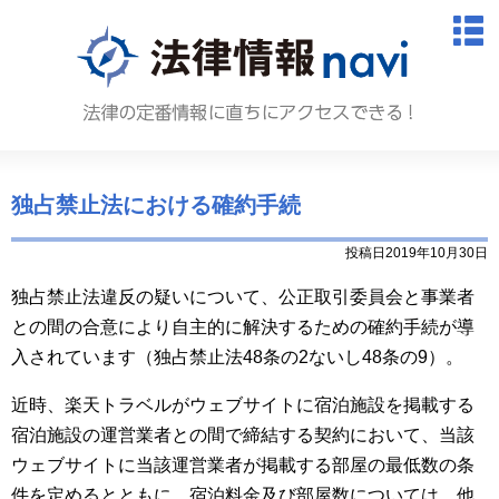
法律情報N
M
独占禁止法における確約手続
投稿日2019年10月30日
独占禁止法違反の疑いについて、公正取引委員会と事業者
との間の合意により自主的に解決するための確約手続が導
入されています（独占禁止法48条の2ないし48条の9）。
近時、楽天トラベルがウェブサイトに宿泊施設を掲載する
宿泊施設の運営業者との間で締結する契約において、当該
ウェブサイトに当該運営業者が掲載する部屋の最低数の条
件を定めるとともに、宿泊料金及び部屋数については、他