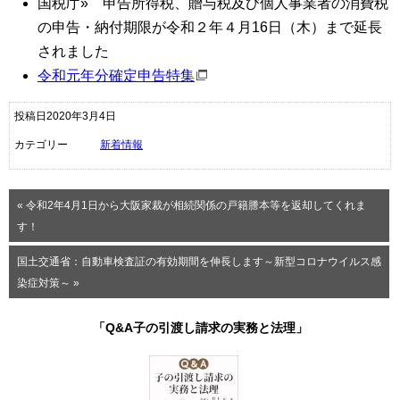
国税庁» 申告所得税、贈与税及び個人事業者の消費税
の申告・納付期限が令和２年４月16日（木）まで延長
されました
令和元年分確定申告特集
投稿日2020年3月4日
カテゴリー
新着情報
« 令和2年4月1日から大阪家裁が相続関係の戸籍謄本等を返却してくれま
す！
国土交通省：自動車検査証の有効期間を伸長します～新型コロナウイルス感
染症対策～ »
「Q&A子の引渡し請求の実務と法理」