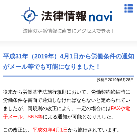
法律情報N
M
平成31年（2019年）4月1日から労働条件の通知
がメール等でも可能になりました！
投稿日2019年6月28日
従来から労働基準法施行規則において、労働契約締結時に
労働条件を書面で通知しなければならないと定められてい
ましたが、同規則の改正により、一定の場合には
FAXや電
子メール、SNS等
による通知が可能となりました。
この改正は、
平成31年4月1日
から施行されています。